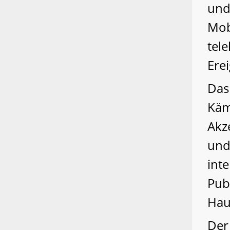
und
Mob
tele
Ere
Das
Käm
Akz
und
int
Pub
Hau
Der