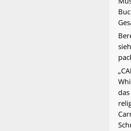
Mus
Buc
Ges
Ber
sie
pac
„CA
Whi
das
rel
Carr
Sch